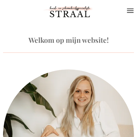
Ga
direct
naar
de
hoofdinhoud
Welkom op mijn website!