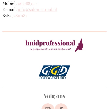
Mobiel:
0657883157
E-mail:
info@salon-straal.nl
KvK:
72810181
Volg ons