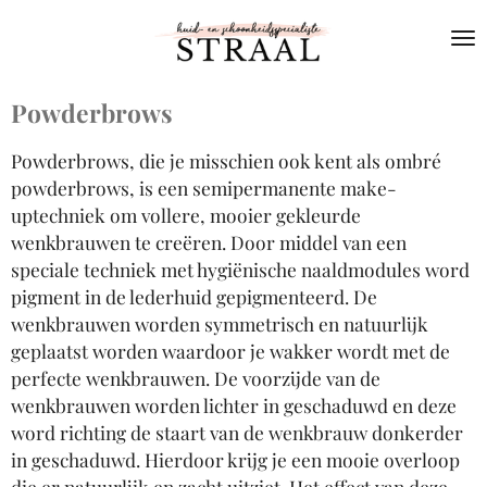
Ga
direct
naar
de
Powderbrows
hoofdinhoud
Powderbrows, die je misschien ook kent als ombré
powderbrows, is een semipermanente make-
uptechniek om vollere, mooier gekleurde
wenkbrauwen te creëren. Door middel van een
speciale techniek met hygiënische naaldmodules word
pigment in de lederhuid gepigmenteerd. De
wenkbrauwen worden symmetrisch en natuurlijk
geplaatst worden waardoor je wakker wordt met de
perfecte wenkbrauwen. De voorzijde van de
wenkbrauwen worden lichter in geschaduwd en deze
word richting de staart van de wenkbrauw donkerder
in geschaduwd. Hierdoor krijg je een mooie overloop
die er natuurlijk en zacht uitziet. Het effect van deze