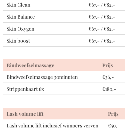
Skin Clean
€67,- / €82,-
Skin Balance
€67,- / €82,-
Skin Oxygen
€67,- / €82,-
Skin boost
€67,- / €82,-
Bindweefselmassage
Prijs
Bindweefselmassage 30minuten
€36,-
Strippenkaart 6x
€180,-
Lash volume lift
Prijs
Lash volume lift inclusief wimpers verven
€50,-