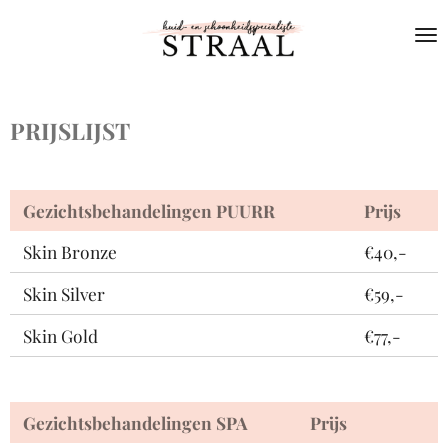
Ga
direct
naar
de
hoofdinhoud
PRIJSLIJST
Gezichtsbehandelingen PUURR
Prijs
Skin Bronze
€40,-
Skin Silver
€59,-
Skin Gold
€77,-
Gezichtsbehandelingen SPA
Prijs